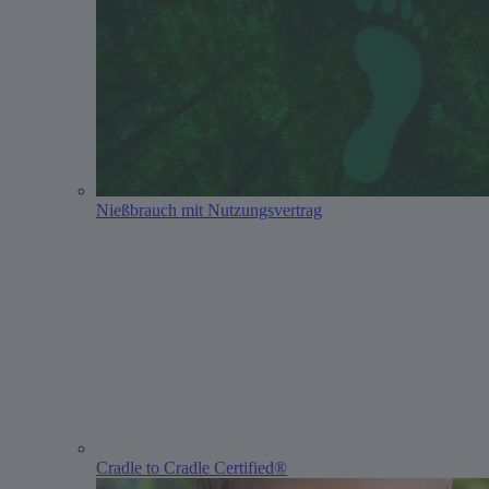
Nießbrauch mit Nutzungsvertrag
Cradle to Cradle Certified®