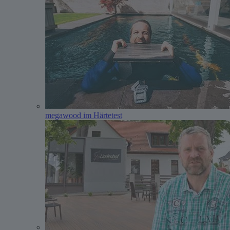
megawood im Härtetest