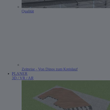
Qualität
Zeitreise - Von Dinos zum Kreislauf
PLANER
3D / VR / AR