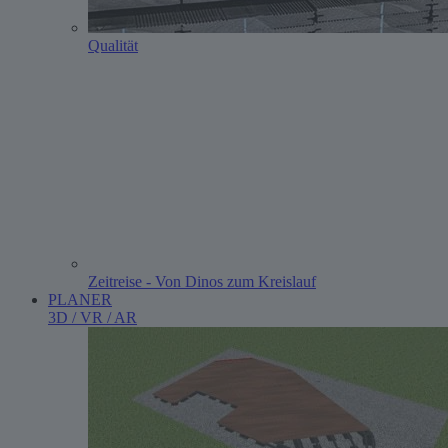
Qualität
Zeitreise - Von Dinos zum Kreislauf
PLANER
3D / VR / AR