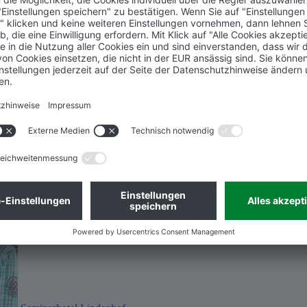
Referenzobjekte
megawood im Härtetest