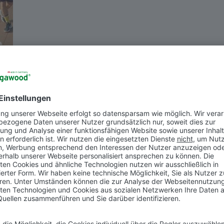
Sportboden, Spielgeräte, Möbel, Solarunterkonstruktionen