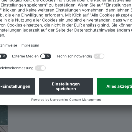
Sportboden, Spielgeräte, Möbel, Solarunterkonstruktionen
Referenzobjekte