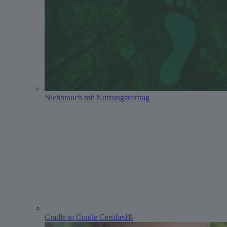
Nießbrauch mit Nutzungsvertrag
Cradle to Cradle Certified®