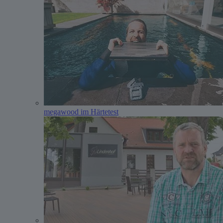
megawood im Härtetest