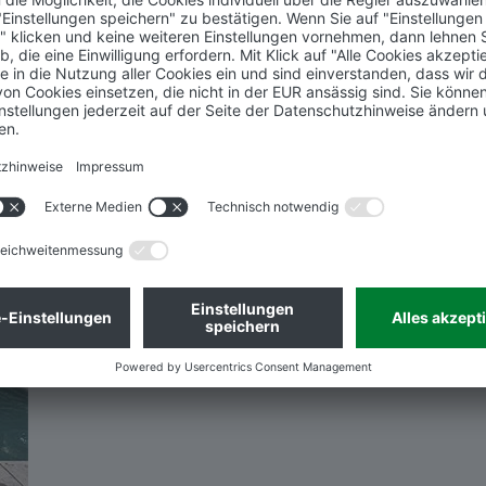
Sportboden, Spielgeräte, Möbel, Solarunterkonstruktionen
Referenzobjekte