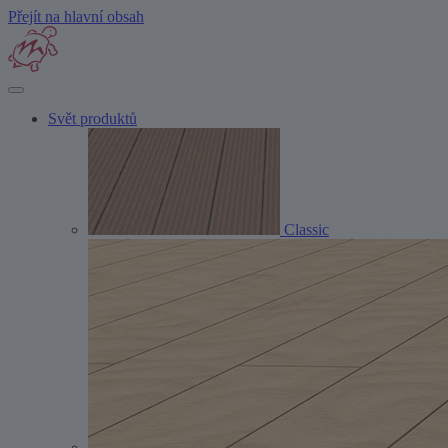
Přejít na hlavní obsah
Svět produktů
Classic