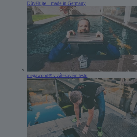
Důvěřujte – made in Germany
megawood® v zátežovém testu