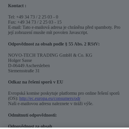
Kontact :
Tel: +49 34 73 / 2 25 03 - 0
Fax: +49 34 73 / 2 25 03 - 15
E-mail:
Tato e-mailová adresa je chráněna před spamboty. Pro
její zobrazení musíte mít povolen Javascript.
Odpovědnost za obsah podle § 55 Abs. 2 RStV:
NOVO-TECH TRADING GmbH & Co. KG
Holger Sasse
D-06449 Aschersleben
Siemensstraße 31
Odkaz na řešení sporů v EU
Evropská komise poskytuje platformu pro online řešení sporů
(OS):
http://ec.europa.eu/consumers/odr
Naši e-mailovou adresu naleznete v tiráži výše.
Odmítnutí odpovědnosti:
Odpovědnost za obsah