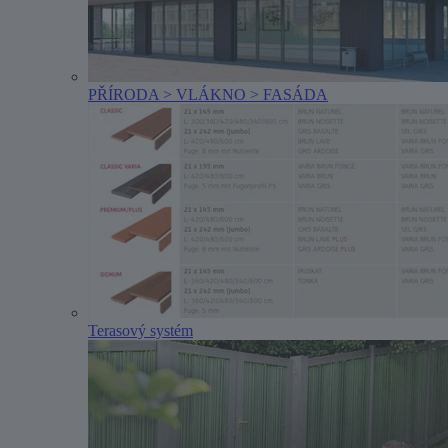
PŘÍRODA > VLÁKNO > FASÁDA
Terasový systém