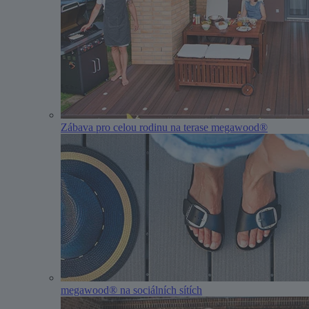
Zábava pro celou rodinu na terase megawood®
megawood® na sociálních sítích