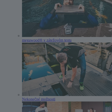
megawood® v zátežovém testu
Nekonečné možnosti