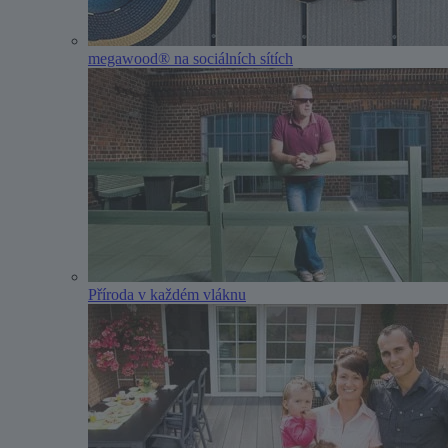
megawood® na sociálních sítích
Příroda v každém vláknu