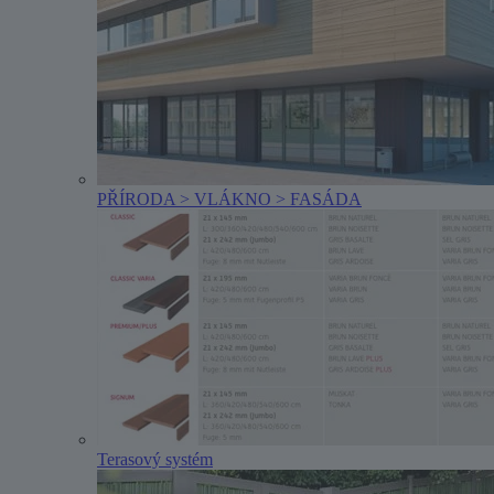
PŘÍRODA > VLÁKNO > FASÁDA
Terasový systém