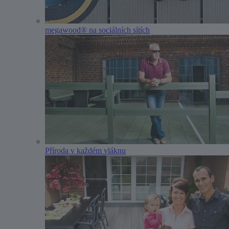
megawood® na sociálních sítích
Příroda v každém vláknu