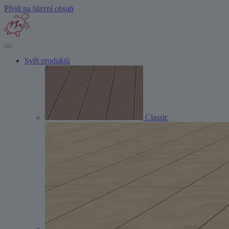
Přejít na hlavní obsah
Svět produktů
Classic