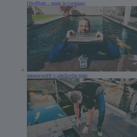
Důvěřujte – made in Germany
megawood® v zátežovém testu