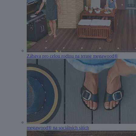
Zábava pro celou rodinu na terase megawood®
megawood® na sociálních sítích