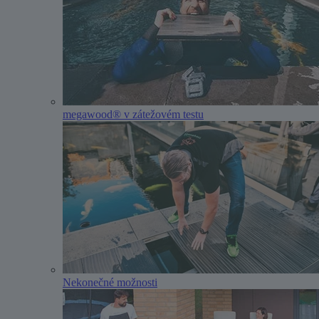
megawood® v zátežovém testu
Nekonečné možnosti