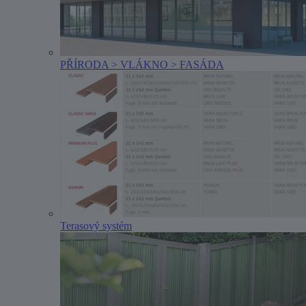
PŘÍRODA > VLÁKNO > FASÁDA
Terasový systém