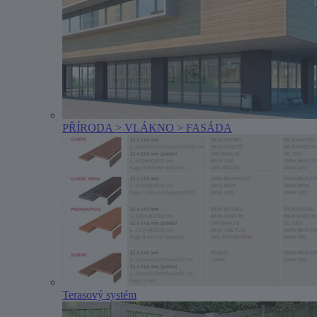
PŘÍRODA > VLÁKNO > FASÁDA
Terasový systém