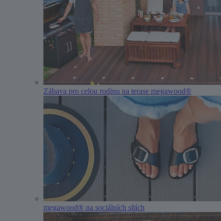
Zábava pro celou rodinu na terase megawood®
megawood® na sociálních sítích