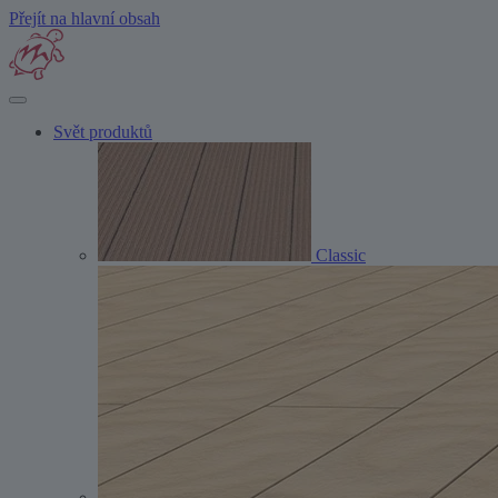
Přejít na hlavní obsah
Svět produktů
Classic