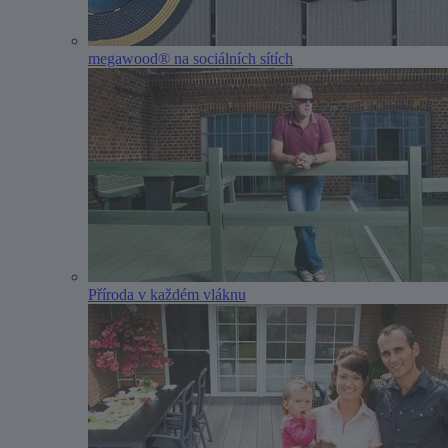
megawood® na sociálních sítích
Příroda v každém vláknu