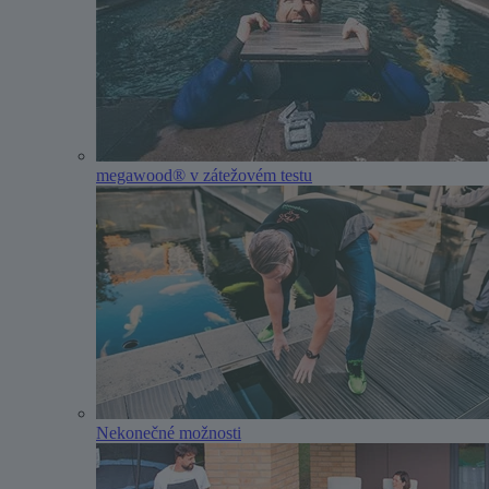
megawood® v zátežovém testu
Nekonečné možnosti