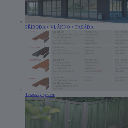
PŘÍRODA > VLÁKNO > FASÁDA
Terasový systém