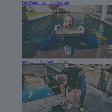
Důvěřujte – made in Germany
megawood® v zátežovém testu