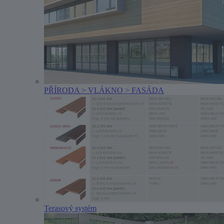
PŘÍRODA > VLÁKNO > FASÁDA
Terasový systém