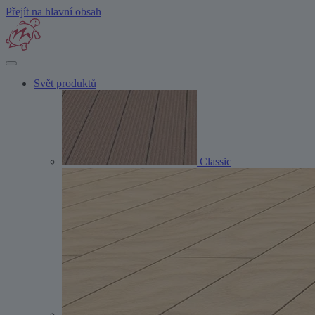
Přejít na hlavní obsah
Svět produktů
Classic