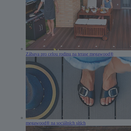
Zábava pro celou rodinu na terase megawood®
megawood® na sociálních sítích