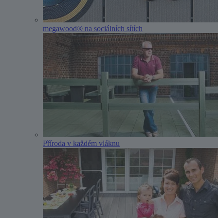
megawood® na sociálních sítích
Příroda v každém vláknu