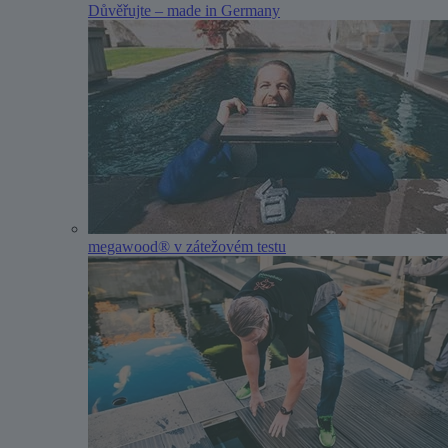
Důvěřujte – made in Germany
megawood® v zátežovém testu