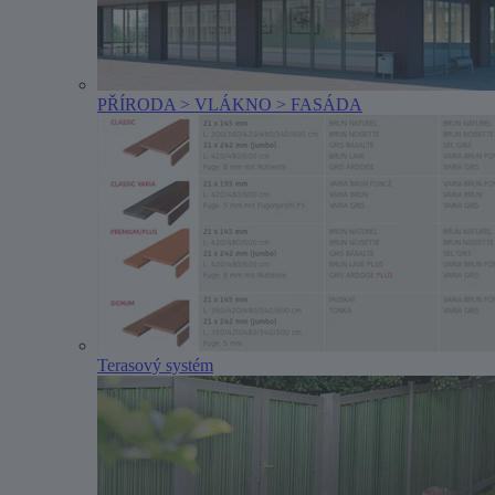
PŘÍRODA > VLÁKNO > FASÁDA
Terasový systém