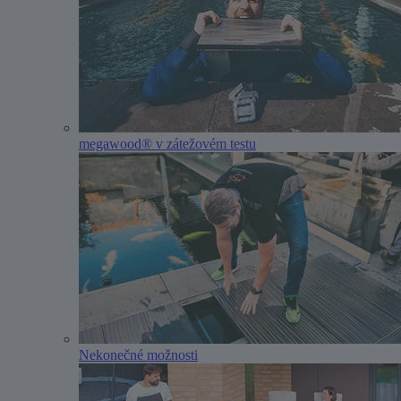
megawood® v zátežovém testu
Nekonečné možnosti