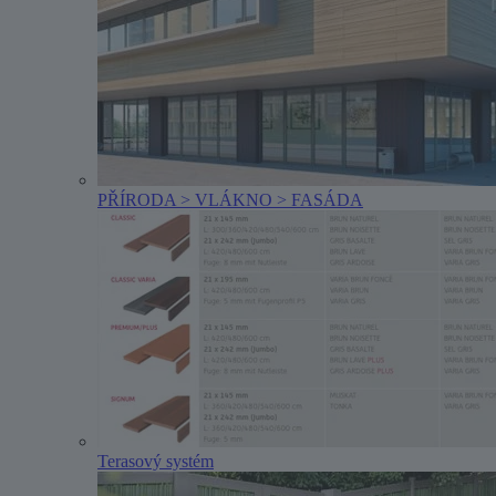
PŘÍRODA > VLÁKNO > FASÁDA
Terasový systém