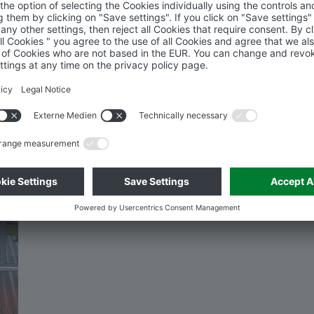
megawood® nel test di durezza
Infinite possibilità