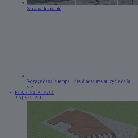
Sceaux de qualité
Voyage dans le temps – des dinosaures au cycle de la
vie
PLANIFICATEUR
3D | VR | AR