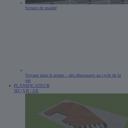
Sceaux de qualité
Voyage dans le temps – des dinosaures au cycle de la
vie
PLANIFICATEUR
3D | VR | AR