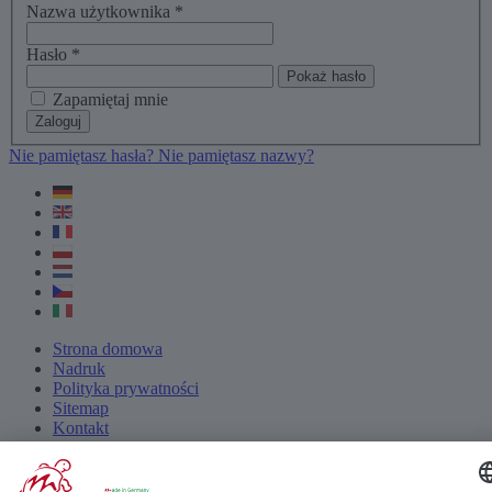
Nazwa użytkownika
*
Hasło
*
Pokaż hasło
Zapamiętaj mnie
Zaloguj
Nie pamiętasz hasła?
Nie pamiętasz nazwy?
Strona domowa
Nadruk
Polityka prywatności
Sitemap
Kontakt
Login