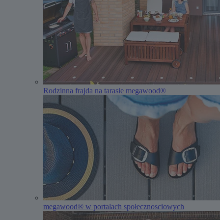
Rodzinna frajda na tarasie megawood®
megawood® w portalach społecznosciowych