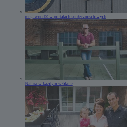
megawood® w portalach społecznosciowych
Natura w kazdym włóknie